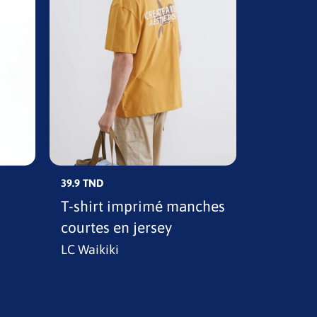
39.9 TND
39.9 TND
T-shirt imprimé manches
T-shirt 
courtes en jersey
en jerse
LC Waikiki
LC Waikik