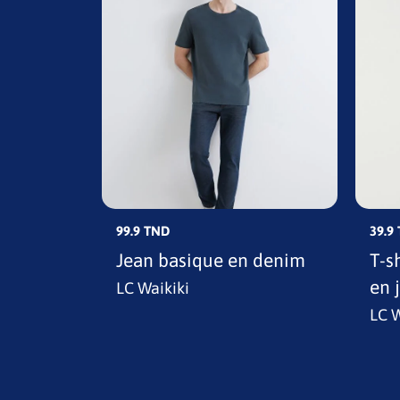
99.9 TND
39.9
es
Jean basique en denim
T-s
en 
LC Waikiki
LC W