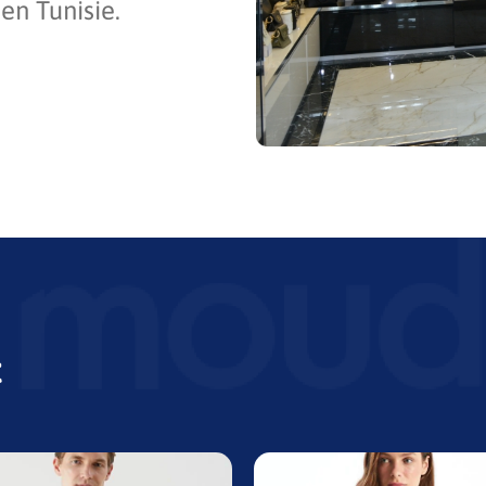
en Tunisie.
t