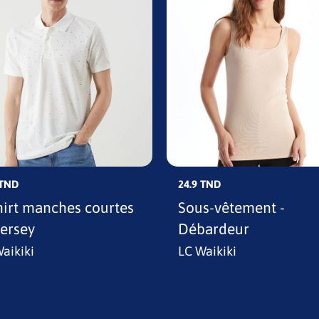
 TND
24.9 TND
hirt manches courtes
Sous-vêtement -
jersey
Débardeur
aikiki
LC Waikiki