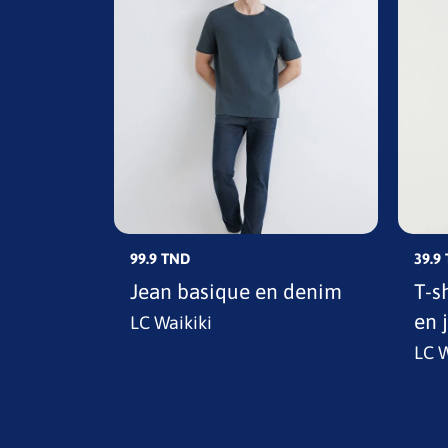
99.9 TND
39.9
es
Jean basique en denim
T-s
en 
LC Waikiki
LC W