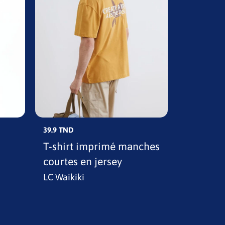
39.9 TND
39.9 TND
T-shirt imprimé manches
T-shirt 
courtes en jersey
en jerse
LC Waikiki
LC Waikik