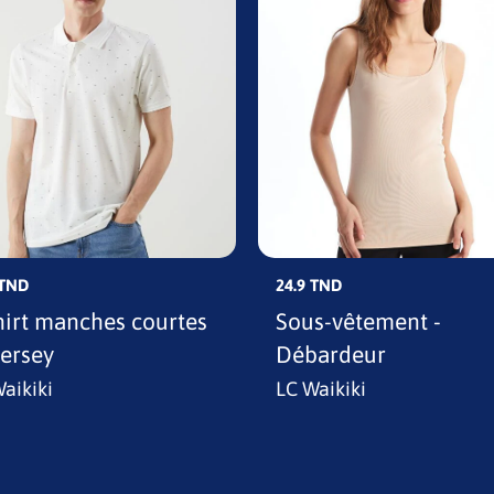
 TND
24.9 TND
hirt manches courtes
Sous-vêtement -
jersey
Débardeur
aikiki
LC Waikiki