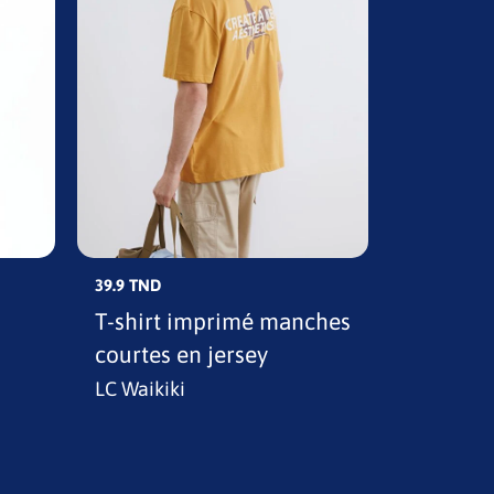
39.9 TND
39.9 TND
T-shirt imprimé manches
T-shirt 
courtes en jersey
en jerse
LC Waikiki
LC Waikik