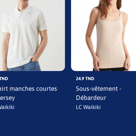
 TND
24.9 TND
hirt manches courtes
Sous-vêtement -
jersey
Débardeur
aikiki
LC Waikiki