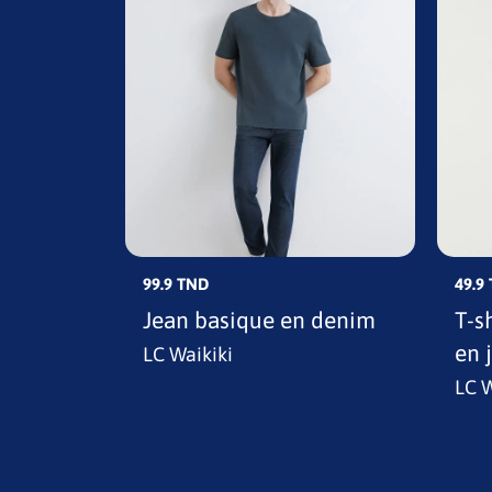
99.9 TND
49.9
es
Jean basique en denim
T-s
en 
LC Waikiki
LC W