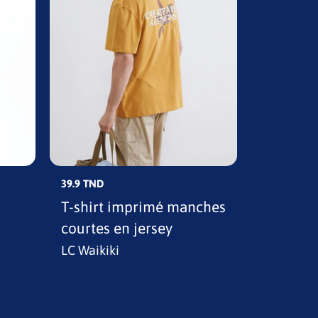
39.9 TND
39.9 TND
T-shirt imprimé manches
T-shirt 
courtes en jersey
en jerse
LC Waikiki
LC Waikik