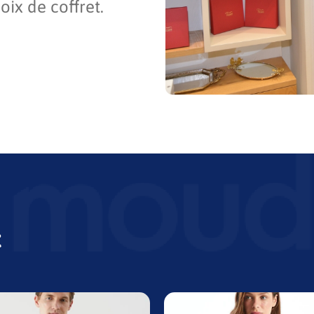
oix de coffret.
t