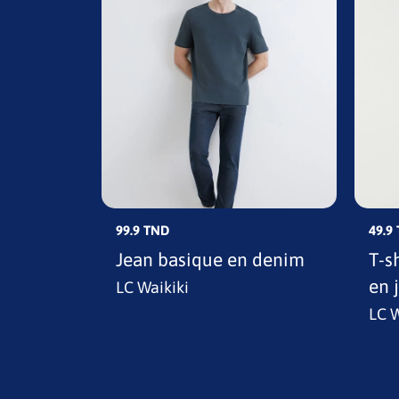
99.9 TND
49.9
es
Jean basique en denim
T-s
en 
LC Waikiki
LC W