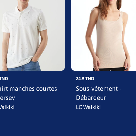
 TND
24.9 TND
hirt manches courtes
Sous-vêtement -
jersey
Débardeur
aikiki
LC Waikiki