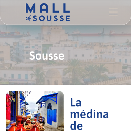
Sousse
La
médina
de