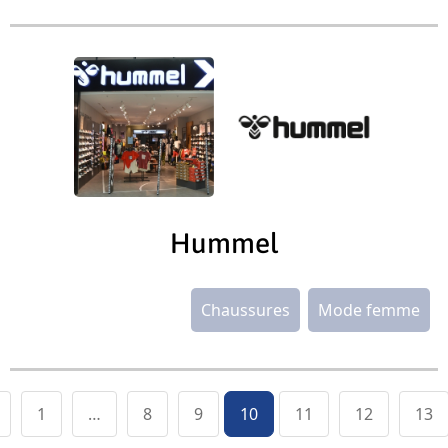
Hummel
Chaussures
Mode femme
1
…
8
9
10
11
12
13