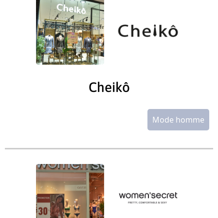
Cheikô
Mode homme